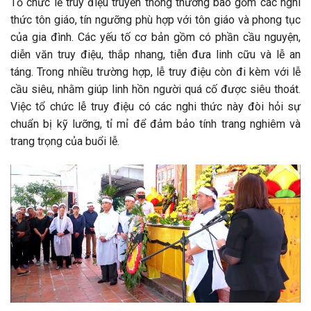
Tổ chức lễ truy điệu truyền thống thường bao gồm các nghi
thức tôn giáo, tín ngưỡng phù hợp với tôn giáo và phong tục
của gia đình. Các yếu tố cơ bản gồm có phần cầu nguyện,
diễn văn truy điệu, thắp nhang, tiễn đưa linh cữu và lễ an
táng. Trong nhiều trường hợp, lễ truy điệu còn đi kèm với lễ
cầu siêu, nhằm giúp linh hồn người quá cố được siêu thoát.
Việc tổ chức lễ truy điệu có các nghi thức này đòi hỏi sự
chuẩn bị kỹ lưỡng, tỉ mỉ để đảm bảo tính trang nghiêm và
trang trọng của buổi lễ.