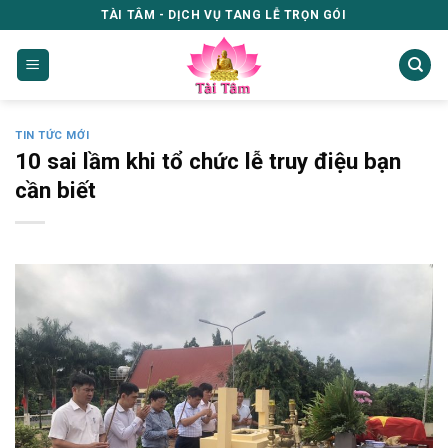
Skip
TÀI TÂM - DỊCH VỤ TANG LỄ TRỌN GÓI
to
content
TIN TỨC MỚI
10 sai lầm khi tổ chức lễ truy điệu bạn
cần biết