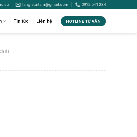
rụ sở
tangletaitam@gmail.com
0912 541 284
m
Tin tức
Liên hệ
HOTLINE TƯ VẤN
ch đá