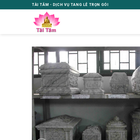
Skip
TÀI TÂM - DỊCH VỤ TANG LỄ TRỌN GÓI
to
content