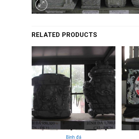
RELATED PRODUCTS
35
Bình đá