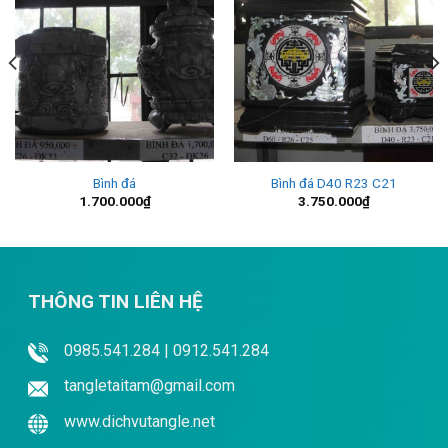
Bình đá
Bình đá D40 R23 C21
1.700.000
₫
3.750.000
₫
THÔNG TIN LIÊN HỆ
0985.541.284 | 0912.541.284
tangletaitam@gmail.com
www.dichvutangle.net