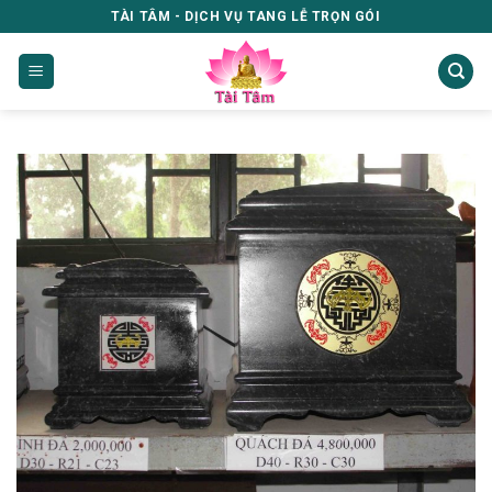
Skip
TÀI TÂM - DỊCH VỤ TANG LỄ TRỌN GÓI
to
content