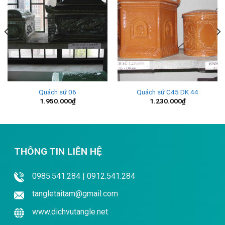
Quách sứ 06
Quách sứ C45 DK 44
1.950.000
₫
1.230.000
₫
THÔNG TIN LIÊN HỆ
0985.541.284 | 0912.541.284
tangletaitam@gmail.com
www.dichvutangle.net