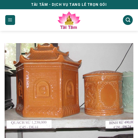
Skip
TÀI TÂM - DỊCH VỤ TANG LỄ TRỌN GÓI
to
content