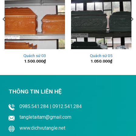
Quách sứ 03
Quách sứ 05
1.500.000
₫
1.050.000
₫
THÔNG TIN LIÊN HỆ
0985.541.284 | 0912.541.284
tangletaitam@gmail.com
www.dichvutangle.net