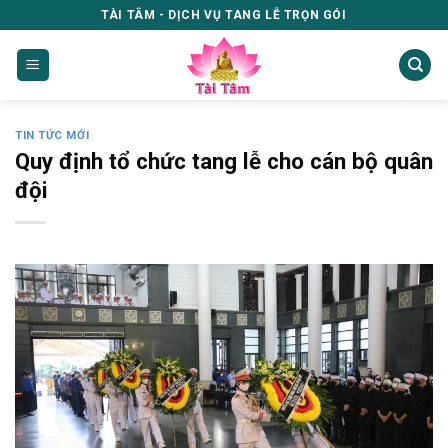
Skip
TÀI TÂM - DỊCH VỤ TANG LỄ TRỌN GÓI
to
content
TIN TỨC MỚI
Quy định tổ chức tang lễ cho cán bộ quân
đội