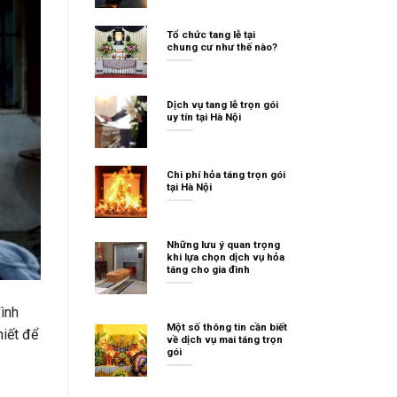
Tổ chức tang lễ tại
chung cư như thế nào?
Dịch vụ tang lễ trọn gói
uy tín tại Hà Nội
Chi phí hỏa táng trọn gói
tại Hà Nội
Những lưu ý quan trọng
khi lựa chọn dịch vụ hỏa
táng cho gia đình
đình
Một số thông tin cần biết
hiết để
về dịch vụ mai táng trọn
gói