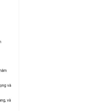
n
khâm
rọng và
ang, và