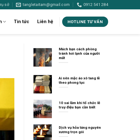
rụ sở
tangletaitam@gmail.com
0912 541 284
m
Tin tức
Liên hệ
HOTLINE TƯ VẤN
Mách bạn cách phòng
tránh hơi lạnh của người
mất
Ai nên mặc áo xô tang lễ
theo phong tục
10 sai lầm khi tổ chức lễ
truy điệu bạn cần biết
Dịch vụ hỏa táng nguyên
xương trọn gói