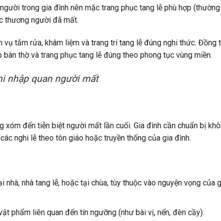
gười trong gia đình nên mặc trang phục tang lễ phù hợp (thường 
ếc thương người đã mất.
 vụ tắm rửa, khâm liệm và trang trí tang lễ đúng nghi thức. Đồng t
ập bàn thờ và trang phục tang lễ đúng theo phong tục vùng miền.
hi nhập quan người mất
ng xóm đến tiễn biệt người mất lần cuối. Gia đình cần chuẩn bị kh
các nghi lễ theo tôn giáo hoặc truyền thống của gia đình.
i nhà, nhà tang lễ, hoặc tại chùa, tùy thuộc vào nguyện vọng của g
ật phẩm liên quan đến tín ngưỡng (như bài vị, nến, đèn cầy).