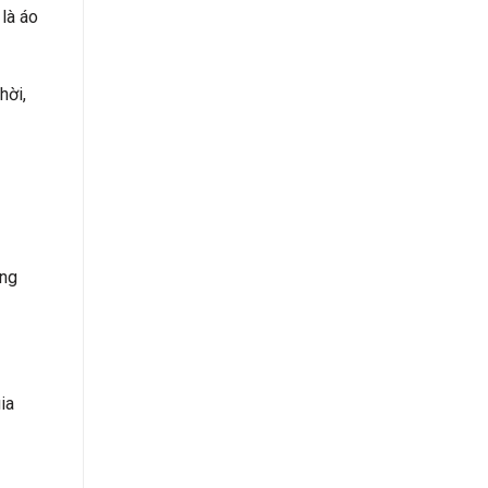
là áo
hời,
ông
ia